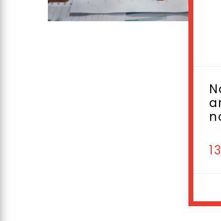
N
a
n
1