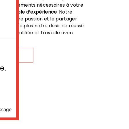
renseignements nécessaires à votre
comptable d’expérience
. Notre
tout notre passion et le partager
e encore plus notre désir de réussir.
 est qualifiée et travaille avec
ur.
OIR PLUS
e.
essage