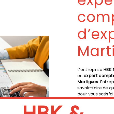
com
d’ex
Mart
L’entreprise
HBK 
en
expert compta
Martigues
. Entre
savoir-faire de q
pour vous satisfa
dans votre proje
HBK &
et sommes à l’éco
Martigues
, nous 