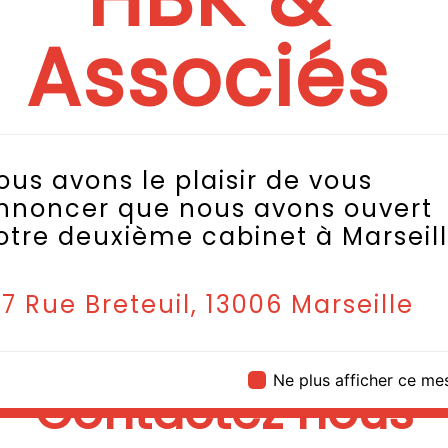
transmettre les 
Associés
projet de
expert 
métier est avant 
avec vous renforc
Toute notre équipe
propreté et rigue
ous avons le plaisir de vous
EN SAV
nnoncer que nous avons ouvert
otre deuxième cabinet à Marseill
37 Rue Breteuil, 13006 Marseille
Ne plus afficher ce m
Contactez nous