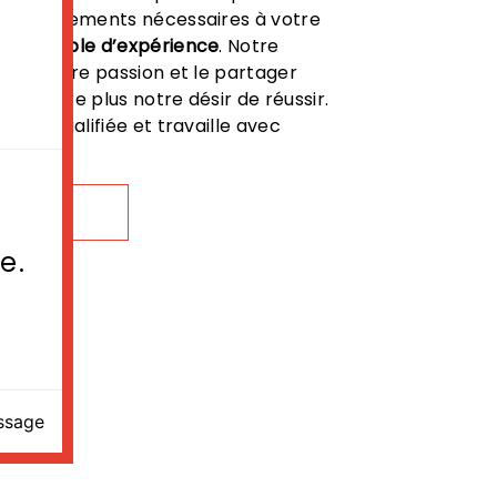
renseignements nécessaires à votre
comptable d’expérience
. Notre
tout notre passion et le partager
e encore plus notre désir de réussir.
 est qualifiée et travaille avec
ur.
OIR PLUS
e.
essage