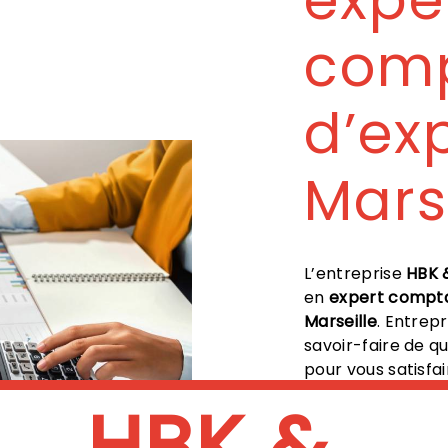
com
d’ex
Mars
L’entreprise
HBK 
en
expert compta
Marseille
. Entrep
savoir-faire de q
pour vous satisfa
dans votre proje
HBK &
et sommes à l’éco
Marseille
, nous s