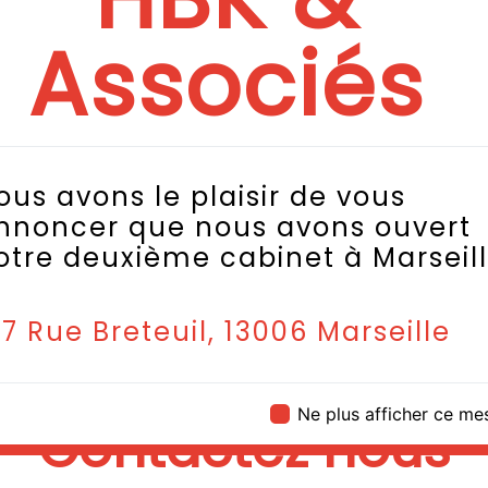
transmettre les 
Associés
projet de
expert 
métier est avant 
avec vous renforc
Toute notre équipe
propreté et rigue
ous avons le plaisir de vous
EN SAV
nnoncer que nous avons ouvert
otre deuxième cabinet à Marseill
37 Rue Breteuil, 13006 Marseille
Ne plus afficher ce m
Contactez nous