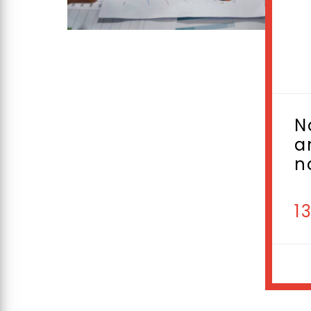
N
a
n
1